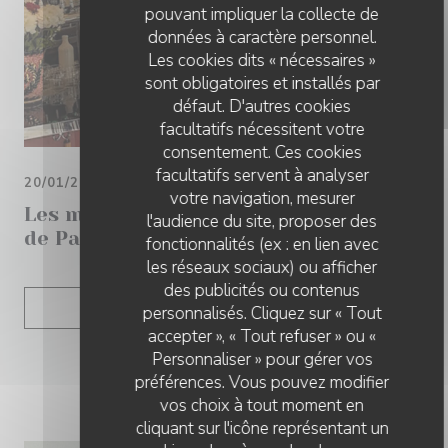
pouvant impliquer la collecte de
données à caractère personnel.
Les cookies dits « nécessaires »
sont obligatoires et installés par
défaut. D'autres cookies
facultatifs nécessitent votre
consentement. Ces cookies
facultatifs servent à analyser
20/01/2026
votre navigation, mesurer
Les meilleurs restaurants branchés
l'audience du site, proposer des
de Paris
fonctionnalités (ex : en lien avec
les réseaux sociaux) ou afficher
des publicités ou contenus
((OUVRE UNE NOUVELLE 
LIRE L'ARTICLE
personnalisés. Cliquez sur « Tout
accepter », « Tout refuser » ou «
Personnaliser » pour gérer vos
préférences. Vous pouvez modifier
vos choix à tout moment en
cliquant sur l'icône représentant un