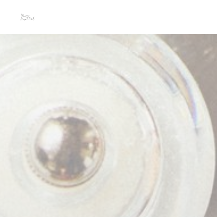
Πίνακας διαχείρισης "Μπισκότων" (Cookies)