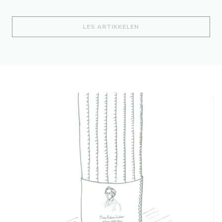
((ÅPNER I ET NYTT VIND
LES ARTIKKELEN