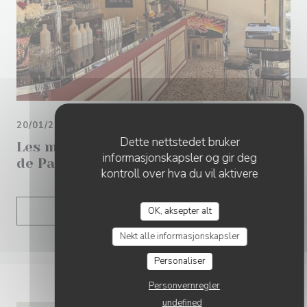
20/01/2026
Dette nettstedet bruker
Les meilleurs restaurants branchés
informasjonskapsler og gir deg
de Paris
kontroll over hva du vil aktivere
((ÅPNER I ET NYTT VIND
OK, aksepter alt
LES ARTIKKELEN
Nekt alle informasjonskapsler
Personaliser
Personvernregler
undefined