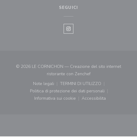
SEGUICI
Instagram ((apre una nuova fines
© 2026 LE CORNICHON — Creazione del sito internet
((apre una nuova finestr
ristorante con
Zenchef
Note legali
TERMINI DI UTILIZZO
((apre una nuova finestra))
((apre una nuova finestra))
Politica di protezione dei dati personali
((apre una nuova finestra))
Informativa sui cookie
Accessibilita
((apre una nuova finestra))
((apre una nuova finest